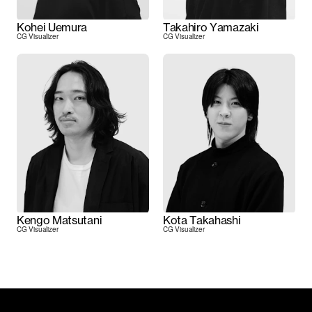
Kohei Uemura
Takahiro Yamazaki
CG Visualizer
CG Visualizer
Kengo Matsutani
Kota Takahashi
CG Visualizer
CG Visualizer