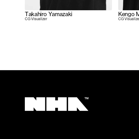
Takahiro Yamazaki
Kengo M
CG Visualizer
CG Visualize