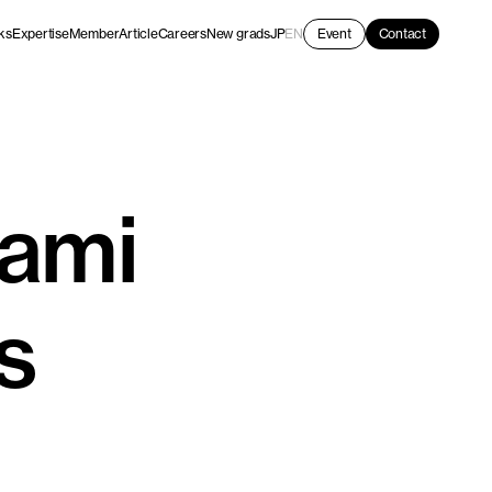
ks
Expertise
Member
Article
Careers
New grads
JP
EN
Event
Contact
ami
s