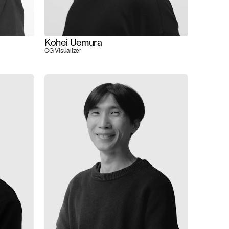
Kohei Uemura
CG Visualizer