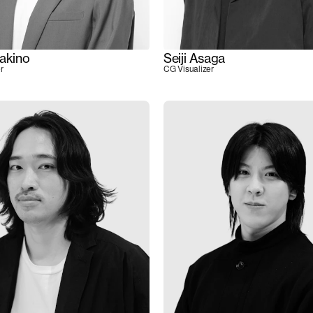
Makino
Seiji Asaga
r
CG Visualizer