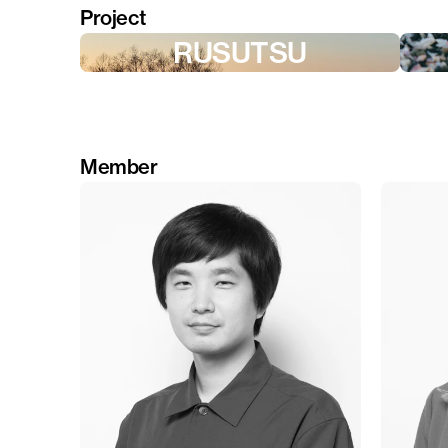
Project
RUSUTSU
Member