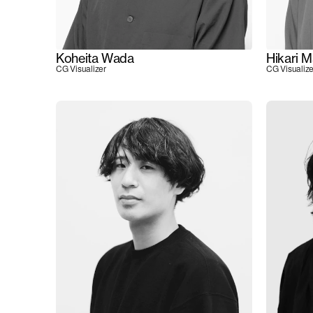
Koheita Wada
Hikari 
CG Visualizer
CG Visualize