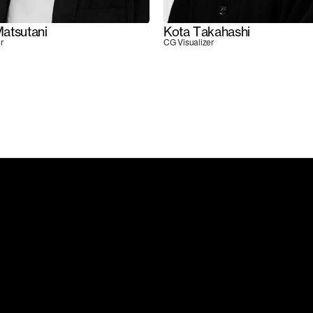
atsutani
Kota Takahashi
r
CG Visualizer