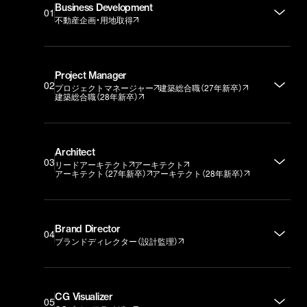
Business Development
01
不動産企画・用地取得
Project Manager
02
プロジェクトマネージャー
建築総合職（27年新卒）
建築総合職（28年新卒）
Architect
03
リードアーキテクト
アーキテクト
アーキテクト（27年新卒）
アーキテクト（28年新卒）
Brand Director
04
ブランドディレクター（設計監理）
CG Visualizer
05