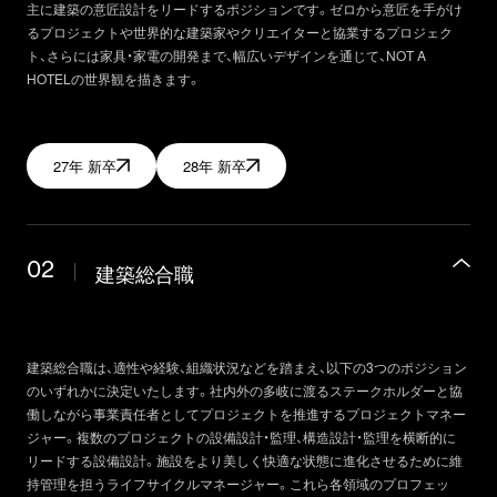
主に建築の意匠設計をリードするポジションです。ゼロから意匠を手がけ
るプロジェクトや世界的な建築家やクリエイターと協業するプロジェク
ト、さらには家具・家電の開発まで、幅広いデザインを通じて、NOT A
HOTELの世界観を描きます。
27年 新卒
28年 新卒
02
建築総合職
建築総合職は、適性や経験、組織状況などを踏まえ、以下の3つのポジション
のいずれかに決定いたします。社内外の多岐に渡るステークホルダーと協
働しながら事業責任者としてプロジェクトを推進するプロジェクトマネー
ジャー。複数のプロジェクトの設備設計・監理、構造設計・監理を横断的に
リードする設備設計。施設をより美しく快適な状態に進化させるために維
持管理を担うライフサイクルマネージャー。これら各領域のプロフェッ