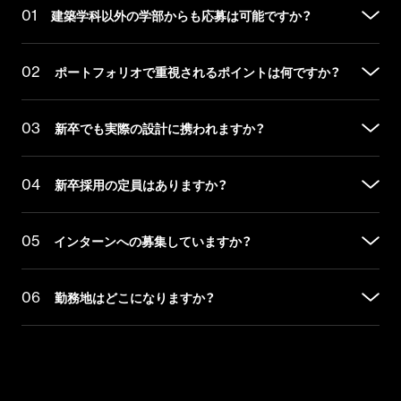
建築学科以外の学部からも応募は可能ですか？
01
ポートフォリオで重視されるポイントは何ですか？
02
基本的には建築・設計系の学科を卒業、または修了見込みの方
を対象としています。ポートフォリオを通じて、設計思想や技
術力（CAD、BIM、CG等）を確認させていただきます。
新卒でも実際の設計に携われますか？
03
単なる完成予想図の美しさだけではなく、「なぜその形になっ
たのか」という設計のロジックや、ディテールへのこだわりを
重視しています。それに加えて、「NOT A HOTELらしい体験」
新卒採用の定員はありますか？
04
私たちは少数精鋭の組織であるため、新卒の方でも早い段階か
への共感度も大切な評価ポイントとなります。
らプロジェクトメンバーの一員として設計工程に関わっていた
だきます。本人の目標や適性などを総合的に判断してプロジェ
インターンへの募集していますか？
05
新卒採用には定員を設けております。採用枠が埋まり次第、募
クトがアサインされ、リサーチや模型制作をはじめ、
集は終了となりますので、ご興味のある方はお早めにご応募く
BIM（Revit）でのモデリング、現場確認など幅広い業務を経験で
ださい。
勤務地はどこになりますか？
06
きます。
インターンとしての受け入れは行っていますが、選考プロセス
の一環としてプログラムが組み込まれているため、インターン
シップのみの単独参加は受け付けておりません。まずは通常の
基本的な勤務地はNOT A HOTEL OFFICE（晴海）となります
新卒採用選考へご応募ください。
が、担当するプロジェクトに応じて、全国各地の建設現場への