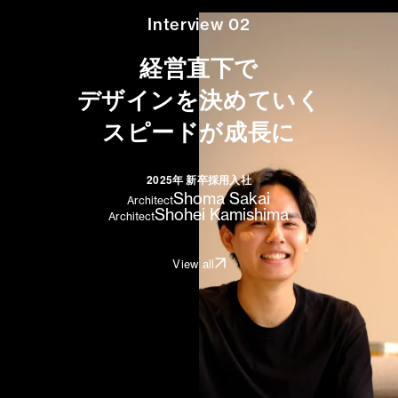
Interview 02
経営直下で
デザインを決めていく
スピードが成長に
2025年 新卒採用入社
Shoma Sakai
Architect
Shohei Kamishima
Architect
View all