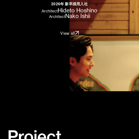
2026年 新卒採用入社
Hideto Hoshino
Architect
Nako Ishii
Architect
View all
Project