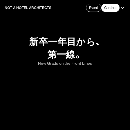
NOT A HOTEL ARCHITECTS
Event
Contact
新卒一年目から、
第一線。
New Grads on the Front Lines