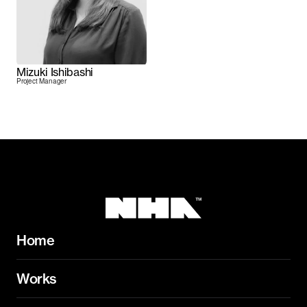
Mizuki Ishibashi
Project Manager
Home
Works