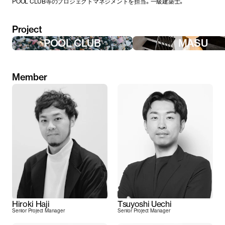
POOL CLUB等のプロジェクトマネジメントを担当。一級建築士。
Project
POOL CLUB
MASU
Member
Hiroki Haji
Tsuyoshi Uechi
Senior Project Manager
Senior Project Manager