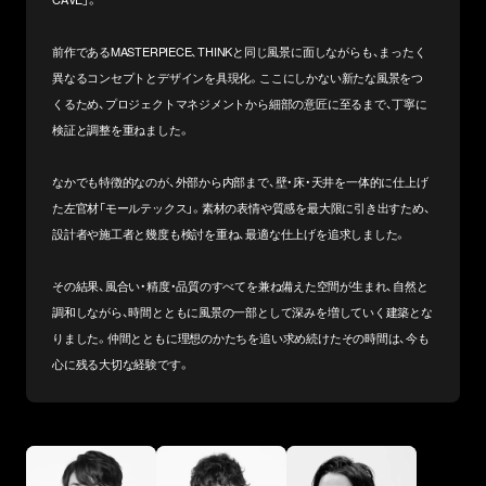
前作であるMASTERPIECE、THINKと同じ風景に面しながらも、まったく
異なるコンセプトとデザインを具現化。ここにしかない新たな風景をつ
くるため、プロジェクトマネジメントから細部の意匠に至るまで、丁寧に
検証と調整を重ねました。
なかでも特徴的なのが、外部から内部まで、壁・床・天井を一体的に仕上げ
た左官材「モールテックス」。素材の表情や質感を最大限に引き出すため、
設計者や施工者と幾度も検討を重ね、最適な仕上げを追求しました。
その結果、風合い・精度・品質のすべてを兼ね備えた空間が生まれ、自然と
調和しながら、時間とともに風景の一部として深みを増していく建築とな
りました。仲間とともに理想のかたちを追い求め続けたその時間は、今も
心に残る大切な経験です。