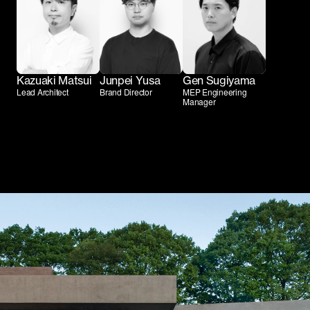
Kazuaki Matsui
Junpei Yusa
Gen Sugiyama
Lead Architect
Brand Director
MEP Engineering
Manager