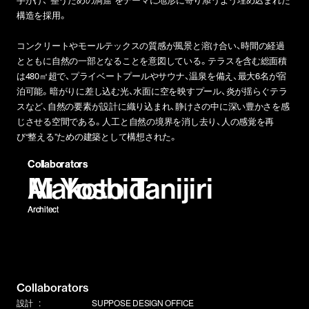
構造を採用。
コンクリートやモールテックスの質感が風景と溶け合い、時間の経過
とともに自然の一部となることを意図している。テラスを含む総面積
は480㎡超で、プライベートプールやサウナ、温泉を備え、最大6名が宿
泊可能。暗がりに差し込む光、水面に空を映すプール、炎が揺らぐテラ
スなど、自然の要素が設計に織り込まれ、静けさの中に深い豊かさを感
じさせる空間である。人工と自然の境界を消し去り、人の感覚を再
び“整える”ための建築として構想された。
Collaborators
Collaborators
Makoto Tanijiri
Ai Yoshida
Architect
Architect
Collaborators
設計
SUPPOSE DESIGN OFFICE