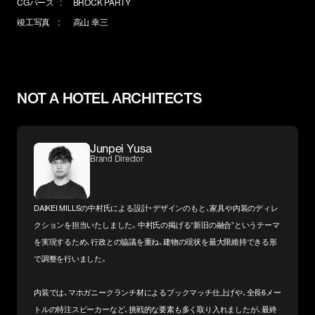
CGパース
BROCK PARTY
竣工写真
高山 幸三
NOT A HOTEL ARCHITECTS
Junpei Yusa
Brand Director
DAIKEI MILLSの中村氏による設計・デザインのもと、家具や内装のディレ
クションを担当いたしました。中村氏の掲げる“新旧の融合”というテーマ
を実現するため、行政との協議を重ね、建物の現状を最大限維持できる形
で調整を行いました。
内装では、マホガニークランチ材によるブックマッチ仕上げや、全長6メー
トルの特注スピーカーなど、挑戦的な要素も多く取り入れましたが、最終