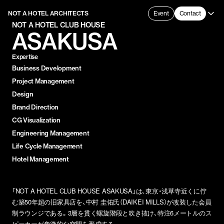
NOT A HOTEL ARCHITECTS
Event
Contact
NOT A HOTEL CLUB HOUSE
ASAKUSA
Expertise
Business Development
Project Management
Design
Brand Direction
CG Visualization
Engineering Management
Life Cycle Management
Hotel Management
「NOT A HOTEL CLUB HOUSE ASAKUSA」は、東京・浅草寺近くに佇
む築50年超の旧家具店を、中村 圭佑氏（DAIKEI MILLS）が改装した会員
制ラウンジである。3層を貫く螺旋階段と吹き抜け、特注6メートルのス
ピーカーが象徴的な空間を形成する。